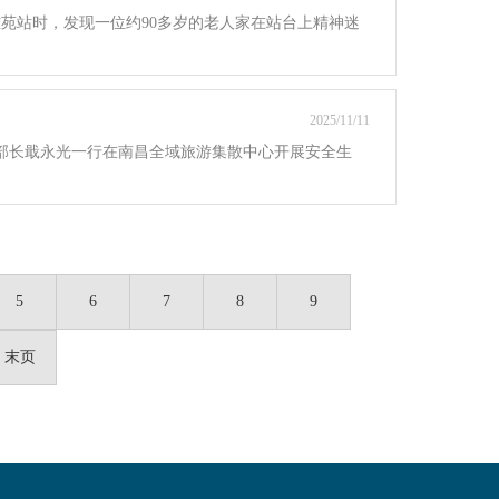
雅苑站时，发现一位约90多岁的老人家在站台上精神迷
2025/11/11
部部长戢永光一行在南昌全域旅游集散中心开展安全生
5
6
7
8
9
末页