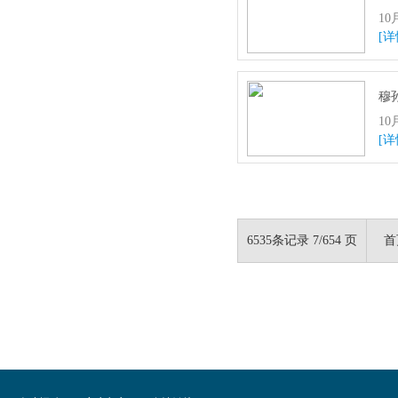
1
[详
穆
1
[详
6535条记录 7/654 页
首