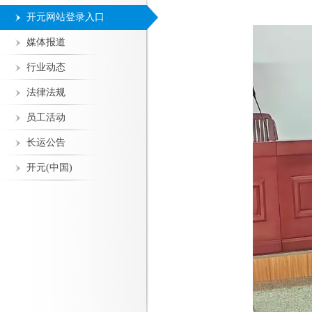
开元网站登录入口
媒体报道
行业动态
法律法规
员工活动
长运公告
开元(中国)