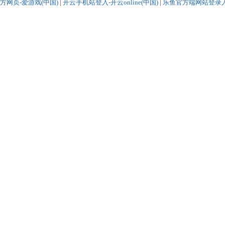
方网页-爱游戏(中国)
|
开云手机站登入-开云online(中国)
|
乐鱼官方端网站登录入口