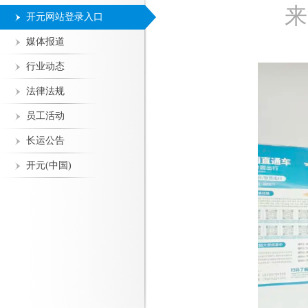
来
开元网站登录入口
媒体报道
行业动态
法律法规
员工活动
长运公告
开元(中国)