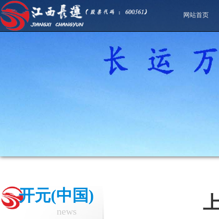
网站首页
开元(中国)
news