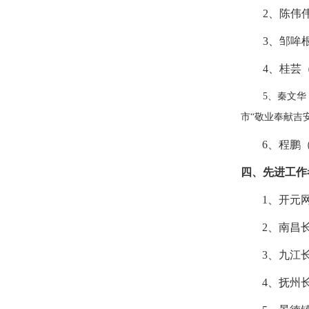
2、陈伟
3、邹哞
4、桂芸
5、秦文华
市“敬业奉献吉
6、程鹏
四、先进工作
1、开元
2、南昌
3、九江
4、抚州