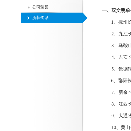
公司荣誉
一、双文明单
所获奖励
1、抚州
2、九江长
3
、马鞍
4、吉安
5
、景德
6、鄱阳
7、新余
8、江西
9、大通
10、
黄山