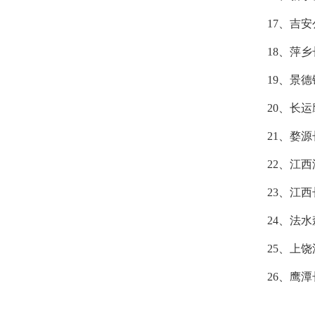
17、吉
18、萍
19、景
20、长
21、婺
22、江
23、江
24、法
25、上
26、鹰