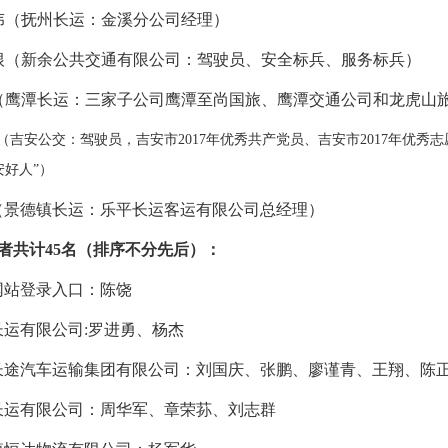
伟（抚州长运：金溪分公司经理）
根（新余公共交通有限公司：驾驶员、安全标兵、服务标兵）
（鹰潭长运：三家子公司鹰潭至尚国旅、鹰潭交通公司和龙虎山
（
吉安公交：
驾驶员，吉安市2017年优秀共产党员、吉安市2017年优秀
安好人”）
（
景德镇长运：
乐平长运客运有限公司总经理）
者共计
45名（排序不分先后）：
网站登录入口：陈饶
长运有限公司:罗进勇、杨杰
长途汽车运输集团有限公司：刘国庆、张鹏、廖谨青、王翔、陈
长运有限公司：周华军、章荣荪、刘志群