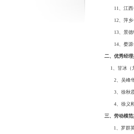
11、江
12、萍
13、景
14
、婺源
二、优秀经理
1、甘冰（九
2、吴峰华
3、徐秋霞(
4、徐义刚
三、劳动模范
1、罗群