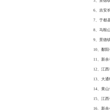
5、景德
6、吉安
7、于都
8、马鞍
9、景德
10、鄱
11、新
12、江
13、大
14、黄
15、江
16、新