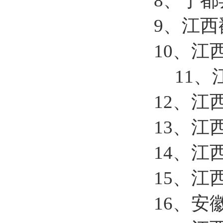
8、
于都
9、
江西
10、
江
11、
12、
13、
江
14、
江
15、
江
16、