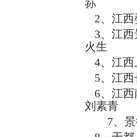
荪
2、江
3、江
火生
4、江
5、
江西
6、江
刘素青
7、
景