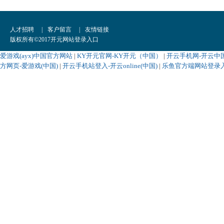
人才招聘
|
客户留言
|
友情链接
版权所有©2017开元网站登录入口
爱游戏(ayx)中国官方网站
|
KY开元官网-KY开元（中国）
|
开云手机网-开云中
方网页-爱游戏(中国)
|
开云手机站登入-开云online(中国)
|
乐鱼官方端网站登录入口