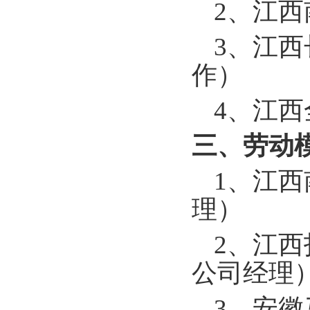
2、江
3、江
作）
4、江
三、劳动
1、江
理）
2、江
公司经理
3、安