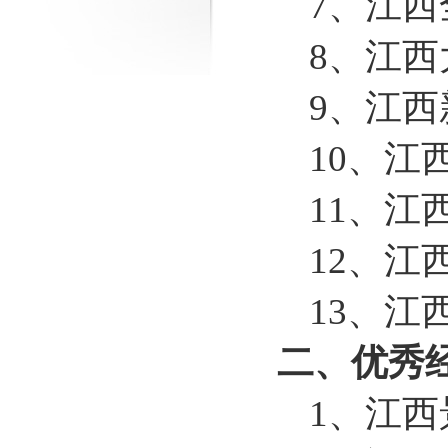
7、江
8、江
9、江
10、
11、江
12、江
13、
江
二、优秀
1、江西