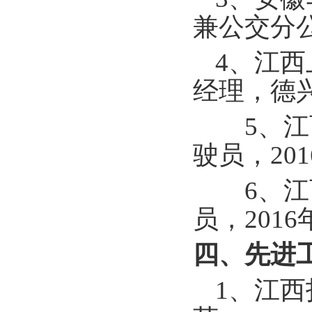
兼公交分
4、江
经理，德
5
、江
驶员，
2
6、江西
员，201
四、先进
1、
江西