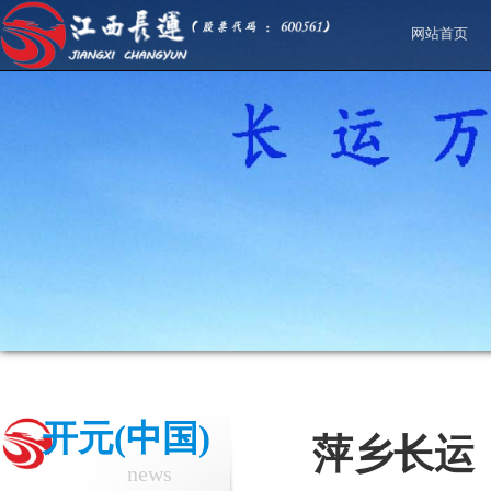
网站首页
开元(中国)
萍乡长运
news